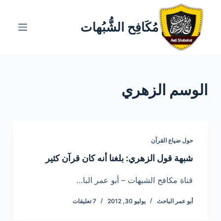
ا
ل
مُكَافِح الشُّبُهات
ت
ج
ا
و
الوسم
الزهري
ز
إ
ل
ى
ا
حول ضياع القرآن
ل
شبهة قول الزهري: بلغنا أنه كان قرآن كثير
م
ح
قناة مكافح الشبهات – أبو عمر البا…
ت
أبو عمر الباحث
يوليو 30, 2012
7 تعليقات
و
ى