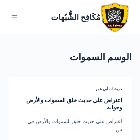
ا
ل
مُكَافِح الشُّبُهات
ت
ج
ا
و
الوسم
السموات
ز
إ
ل
ى
ا
خربشات أبي عمر
ل
اعتراض على حديث خلق السموات والأرض
م
وجوابه
ح
ت
اعتراض على حديث خلق السموات والأرض في
و
س…
ى