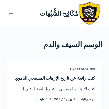
ا
ل
مُكَافِح الشُّبُهات
ت
ج
ا
و
الوسم
السيف والدم
ز
إ
ل
ى
ا
UNCATEGORIZED
ل
كتب رائعة عن تاريخ الإرهاب المسيحي الدموي
م
ح
كتب الإرهاب المسيحي للتحميل اضغط على ا…
ت
أبو عمر الباحث
يوليو 16, 2013
4 تعليقات
و
ى