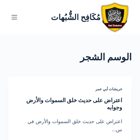
ا
ل
مُكَافِح الشُّبُهات
ت
ج
ا
و
الوسم
الشجر
ز
إ
ل
ى
ا
خربشات أبي عمر
ل
اعتراض على حديث خلق السموات والأرض
م
وجوابه
ح
ت
اعتراض على حديث خلق السموات والأرض في
و
س…
ى