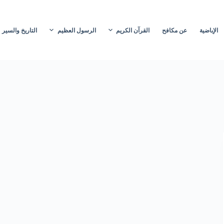
الإباضية
عن مكافح
القرآن الكريم
الرسول العظيم
التاريخ والسير