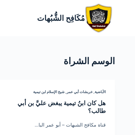
مُكَافِح الشُّبُهات
الوسم
الشراة
الأباضية
,
خربشات أبي عمر
,
شيخ الإسلام ابن تيمية
هل كان ابنُ تيمية يبغض عليَّ بن أبي
طالب؟
قناة مكافح الشبهات – أبو عمر البا…