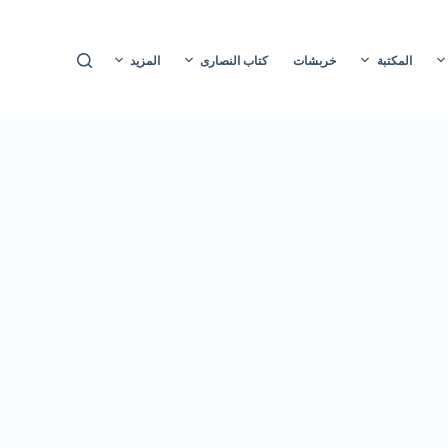
ا
ل
المكتبة
خربشات
كتاب النصارى
المزيد
ت
ج
ا
و
ز
إ
ل
ى
ا
ل
م
ح
ت
و
ى