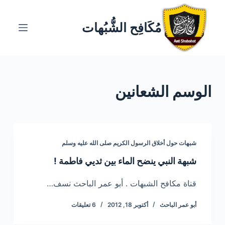
ا
ل
مُكَافِح الشُّبُهات
ت
ج
ا
و
الوسم
الشعانين
ز
إ
ل
ى
ا
شبهات حول أخلاق الرسول الكريم صلى الله عليه وسلم
ل
شبهة النبي ينضح الماء بين ثديي فاطمة !
م
ح
قناة مكافح الشبهات . أبو عمر الباحث نسف…
ت
أبو عمر الباحث
أكتوبر 18, 2012
6 تعليقات
و
ى