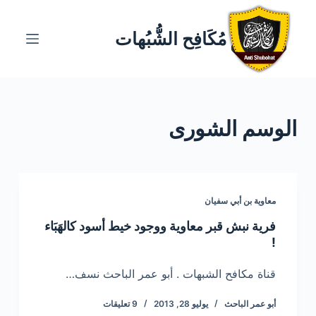
ا
ل
مُكَافِح الشُّبُهات
ت
ج
ا
و
الوسم
الشورى
ز
إ
ل
ى
ا
معاوية بن أبي سفيان
ل
فرية نبش قبر معاوية ووجود خيط أسود كالهَبَاء
م
!
ح
ت
قناة مكافح الشبهات . أبو عمر الباحث نسف…
و
أبو عمر الباحث
يوليو 28, 2013
9 تعليقات
ى