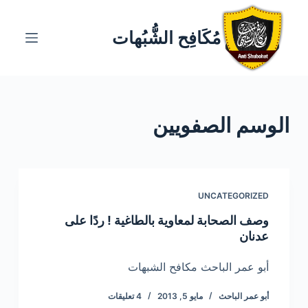
ا
ل
مُكَافِح الشُّبُهات
ت
ج
ا
و
الوسم
الصفويين
ز
إ
ل
ى
ا
UNCATEGORIZED
ل
وصف الصحابة لمعاوية بالطاغية ! ردًا على
م
عدنان
ح
ت
أبو عمر الباحث مكافح الشبهات
و
أبو عمر الباحث
مايو 5, 2013
4 تعليقات
ى