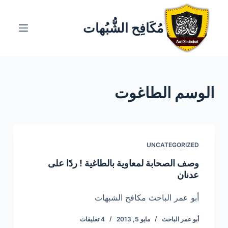
ا
ل
مُكَافِح الشُّبُهات
ت
ج
ا
و
الوسم
الطاغوت
ز
إ
ل
ى
ا
UNCATEGORIZED
ل
وصف الصحابة لمعاوية بالطاغية ! ردًا على
م
عدنان
ح
ت
أبو عمر الباحث مكافح الشبهات
و
أبو عمر الباحث
مايو 5, 2013
4 تعليقات
ى