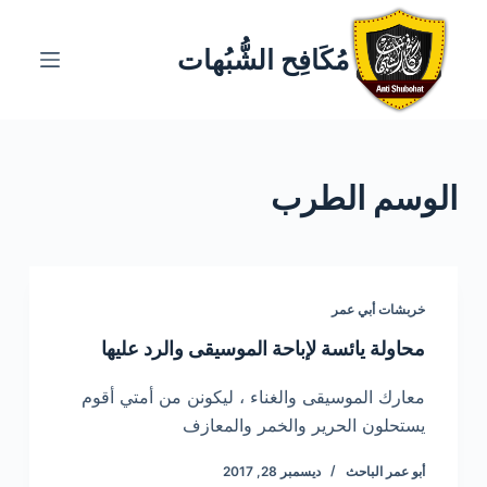
ا
ل
مُكَافِح الشُّبُهات
ت
ج
ا
و
الوسم
الطرب
ز
إ
ل
ى
ا
خربشات أبي عمر
ل
محاولة يائسة لإباحة الموسيقى والرد عليها
م
ح
معارك الموسيقى والغناء ، ليكونن من أمتي أقوم
ت
يستحلون الحرير والخمر والمعازف
و
أبو عمر الباحث
ديسمبر 28, 2017
ى