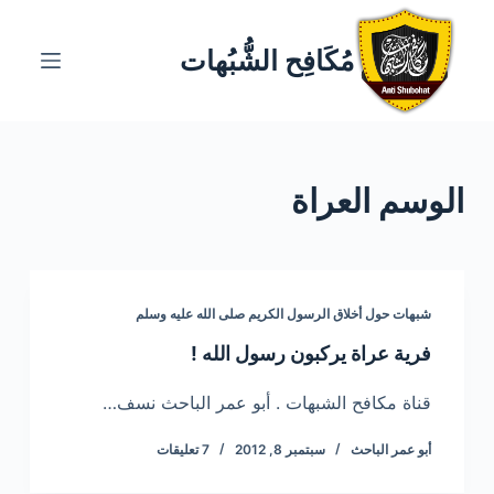
ا
ل
مُكَافِح الشُّبُهات
ت
ج
ا
و
الوسم
العراة
ز
إ
ل
ى
ا
شبهات حول أخلاق الرسول الكريم صلى الله عليه وسلم
ل
فرية عراة يركبون رسول الله !
م
ح
قناة مكافح الشبهات . أبو عمر الباحث نسف…
ت
أبو عمر الباحث
سبتمبر 8, 2012
7 تعليقات
و
ى