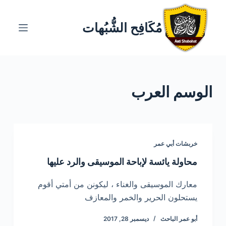
ا
ل
مُكَافِح الشُّبُهات
ت
ج
ا
و
الوسم
العرب
ز
إ
ل
ى
ا
خربشات أبي عمر
ل
محاولة يائسة لإباحة الموسيقى والرد عليها
م
ح
معارك الموسيقى والغناء ، ليكونن من أمتي أقوم
ت
يستحلون الحرير والخمر والمعازف
و
أبو عمر الباحث
ديسمبر 28, 2017
ى