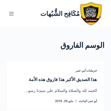
ا
ل
مُكَافِح الشُّبُهات
ت
ج
ا
و
الوسم
الفاروق
ز
إ
ل
ى
ا
خربشات أبي عمر
ل
هذا الصديق الأكبر هذا فاروق هذه الأمة
م
ح
الحمد لله والصلاة والسلام على سيدنا رسو…
ت
أبو عمر الباحث
مايو 29, 2019
و
ى