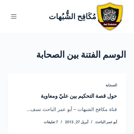
ا
ل
مُكَافِح الشُّبُهات
ت
ج
ا
و
الوسم
الفتنة بين الصحابة
ز
إ
ل
ى
ا
الصحابة
ل
حول قصة التحكيم بين عليّ ومعاوية
م
ح
قناة مكافح الشبهات – أبو عمر الباحث نسف…
ت
أبو عمر الباحث
أبريل 27, 2013
7 تعليقات
و
ى