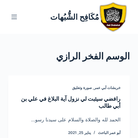
ا
ل
مُكَافِح الشُّبُهات
ت
ج
ا
و
الوسم
الفخر الرازي
ز
إ
ل
ى
ا
خربشات أبي عمر
,
صورة وتعليق
ل
رافضي سيثبت لي نزول آية البلاغ في علي بن
م
أبي طالب
ح
ت
الحمد لله والصلاة والسلام على سيدنا رسو…
و
أبو عمر الباحث
يناير 25, 2021
ى