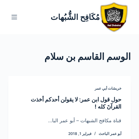
ا
ل
مُكَافِح الشُّبُهات
ت
ج
ا
و
الوسم
القاسم بن سلام
ز
إ
ل
ى
ا
خربشات أبي عمر
ل
حول قول ابن عمر: لا يقولن أحدكم أخذت
م
القرآنَ كله !
ح
ت
قناة مكافح الشبهات – أبو عمر البا…
و
أبو عمر الباحث
فبراير 1, 2018
ى