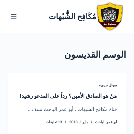
ا
ل
مُكَافِح الشُّبُهات
ت
ج
ا
و
الوسم
القديسون
ز
إ
ل
ى
ا
سؤال جريء
ل
مَنْ هو الصادق الأمين؟ رداً على المدعو رشيد!
م
ح
قناة مكافح الشبهات . أبو عمر الباحث نسف…
ت
أبو عمر الباحث
مايو 1, 2013
13 تعليقات
و
ى