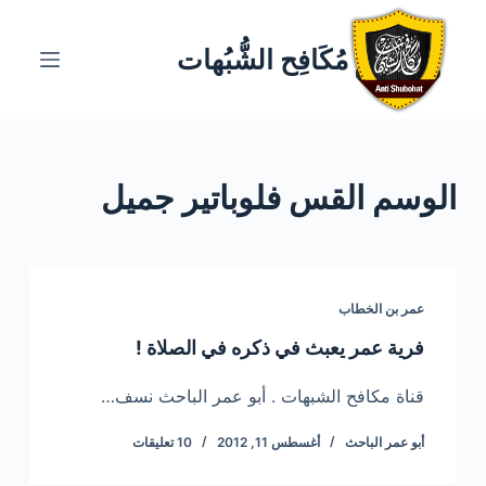
ا
ل
مُكَافِح الشُّبُهات
ت
ج
ا
و
الوسم
القس فلوباتير جميل
ز
إ
ل
ى
ا
عمر بن الخطاب
ل
فرية عمر يعبث في ذكره في الصلاة !
م
ح
قناة مكافح الشبهات . أبو عمر الباحث نسف…
ت
أبو عمر الباحث
أغسطس 11, 2012
10 تعليقات
و
ى