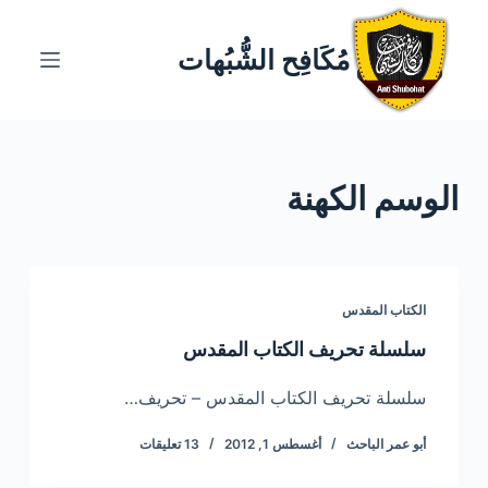
ا
ل
مُكَافِح الشُّبُهات
ت
ج
ا
و
الوسم
الكهنة
ز
إ
ل
ى
ا
الكتاب المقدس
ل
سلسلة تحريف الكتاب المقدس
م
ح
سلسلة تحريف الكتاب المقدس – تحريف…
ت
أبو عمر الباحث
أغسطس 1, 2012
13 تعليقات
و
ى