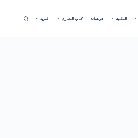
ا
ل
المكتبة
خربشات
كتاب النصارى
المزيد
ت
ج
ا
و
ز
إ
ل
ى
ا
ل
م
ح
ت
و
ى