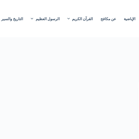
الإباضية
عن مكافح
القرآن الكريم
الرسول العظيم
التاريخ والسير