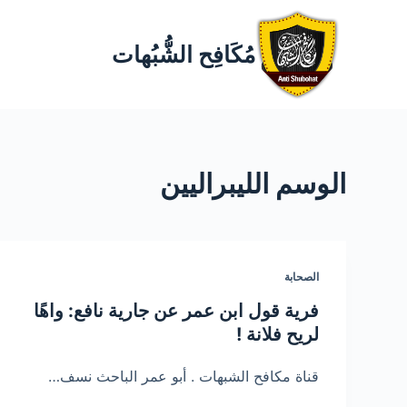
مُكَافِح الشُّبُهات
الوسم
الليبراليين
الصحابة
فرية قول ابن عمر عن جارية نافع: واهًا
لريح فلانة !
قناة مكافح الشبهات . أبو عمر الباحث نسف…