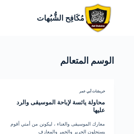
مُكَافِح الشُّبُهات
الوسم
المتعالم
خربشات أبي عمر
محاولة يائسة لإباحة الموسيقى والرد
عليها
معارك الموسيقى والغناء ، ليكونن من أمتي أقوم
يستحلون الحرير والخمر والمعازف