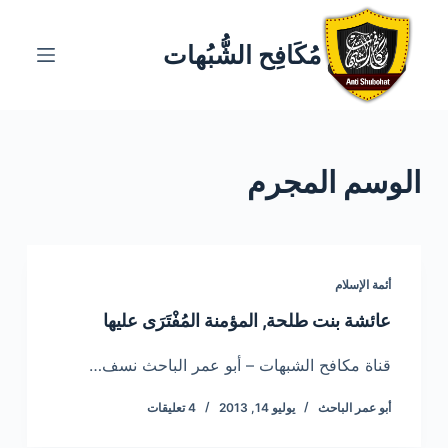
ا
ل
مُكَافِح الشُّبُهات
ت
ج
ا
و
الوسم
المجرم
ز
إ
ل
ى
ا
أئمة الإسلام
ل
عائشة بنت طلحة, المؤمنة المُفْتَرَى عليها
م
ح
قناة مكافح الشبهات – أبو عمر الباحث نسف…
ت
أبو عمر الباحث
يوليو 14, 2013
4 تعليقات
و
ى