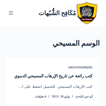
ا
ل
مُكَافِح الشُّبُهات
ت
ج
ا
و
الوسم
المسيحي
ز
إ
ل
ى
ا
UNCATEGORIZED
ل
كتب رائعة عن تاريخ الإرهاب المسيحي الدموي
م
ح
كتب الإرهاب المسيحي للتحميل اضغط على ا…
ت
أبو عمر الباحث
يوليو 16, 2013
4 تعليقات
و
ى