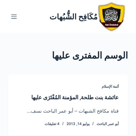
ا
ل
مُكَافِح الشُّبُهات
ت
ج
ا
و
الوسم
المفترى عليها
ز
إ
ل
ى
ا
أئمة الإسلام
ل
عائشة بنت طلحة, المؤمنة المُفْتَرَى عليها
م
ح
قناة مكافح الشبهات – أبو عمر الباحث نسف…
ت
أبو عمر الباحث
يوليو 14, 2013
4 تعليقات
و
ى