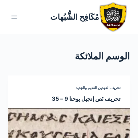
ا
ل
مُكَافِح الشُّبُهات
ت
ج
ا
و
الوسم
الملائكة
ز
إ
ل
ى
ا
تحريف العهدين القديم والجديد
ل
تحريف نَص إنجيل يوحنا 9 – 35
م
ح
ت
و
ى