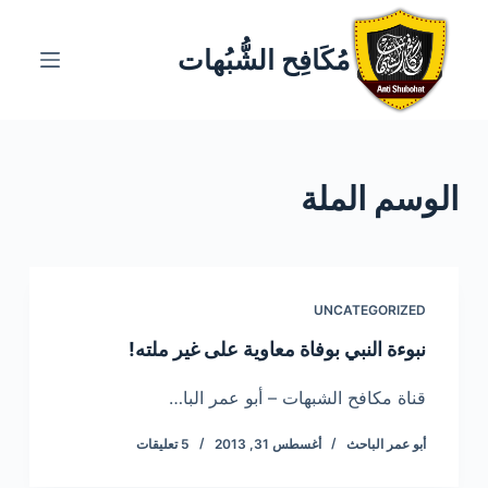
ا
ل
مُكَافِح الشُّبُهات
ت
ج
ا
و
الوسم
الملة
ز
إ
ل
ى
ا
UNCATEGORIZED
ل
نبوءة النبي بوفاة معاوية على غير ملته!
م
ح
قناة مكافح الشبهات – أبو عمر البا…
ت
أبو عمر الباحث
أغسطس 31, 2013
5 تعليقات
و
ى