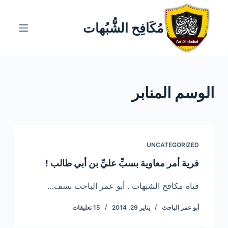
ا
ل
مُكَافِح الشُّبُهات
ت
ج
ا
و
الوسم
المنابر
ز
إ
ل
ى
ا
UNCATEGORIZED
ل
فرية أمر معاوية بسبِّ عليِّ بن أبي طالب !
م
ح
قناة مكافح الشبهات . أبو عمر الباحث نسف…
ت
أبو عمر الباحث
يناير 29, 2014
15 تعليقات
و
ى