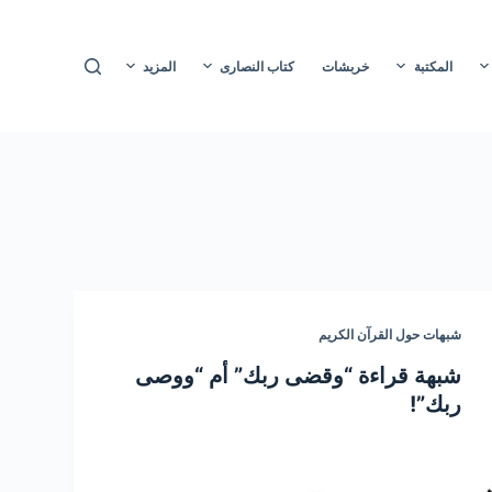
ا
ل
المكتبة
خربشات
كتاب النصارى
المزيد
ت
ج
ا
و
ز
إ
ل
ى
ا
شبهات حول القرآن الكريم
ل
م
شبهة قراءة “وقضى ربك” أم “ووصى
ح
ربك”!
ت
و
ى