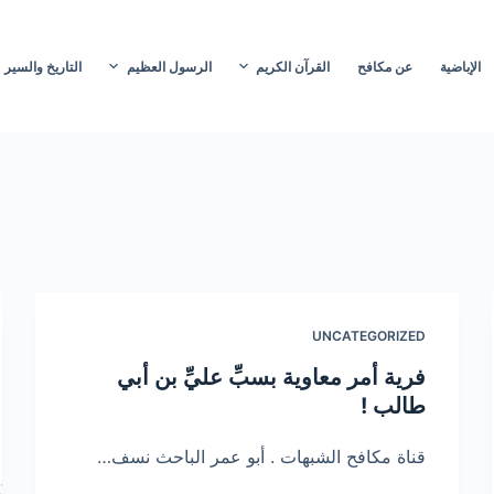
الإباضية
عن مكافح
القرآن الكريم
الرسول العظيم
التاريخ والسير
UNCATEGORIZED
فرية أمر معاوية بسبِّ عليِّ بن أبي
طالب !
قناة مكافح الشبهات . أبو عمر الباحث نسف…