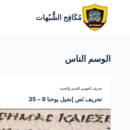
مُكَافِح الشُّبُهات
الوسم
الناس
تحريف العهدين القديم والجديد
تحريف نَص إنجيل يوحنا 9 – 35