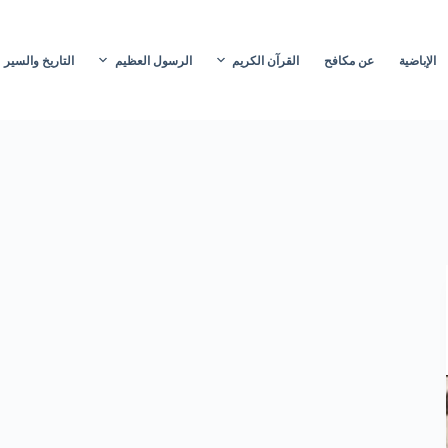
الإباضية
عن مكافح
القرآن الكريم
الرسول العظيم
التاريخ والسير