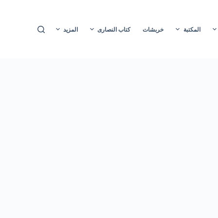
ا
ل
المكتبة
خربشات
كتاب النصارى
المزيد
ت
ج
ا
و
ز
إ
ل
ى
ا
ل
م
ح
ت
و
ى