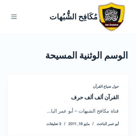
ا
ل
مُكَافِح الشُّبُهات
ت
ج
ا
و
الوسم
الوثنية المسيحة
ز
إ
ل
ى
ا
حول ضياع القرآن
ل
القرآن ألف ألف حرف
م
ح
قناة مكافح الشبهات – أبو عمر البا…
ت
أبو عمر الباحث
مايو 16, 2011
3 تعليقات
و
ى