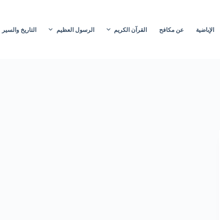
الإباضية
عن مكافح
القرآن الكريم
الرسول العظيم
التاريخ والسير