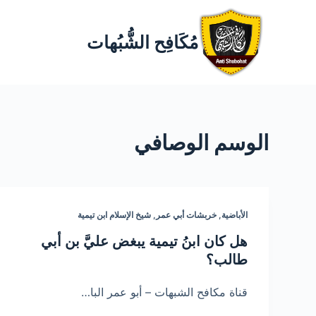
مُكَافِح الشُّبُهات
الوسم
الوصافي
الأباضية
,
خربشات أبي عمر
,
شيخ الإسلام ابن تيمية
هل كان ابنُ تيمية يبغض عليَّ بن أبي
طالب؟
قناة مكافح الشبهات – أبو عمر البا…