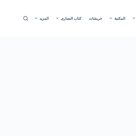
ا
ل
المكتبة
خربشات
كتاب النصارى
المزيد
ت
ج
ا
و
ز
إ
ل
ى
ا
ل
م
ح
ت
و
ى