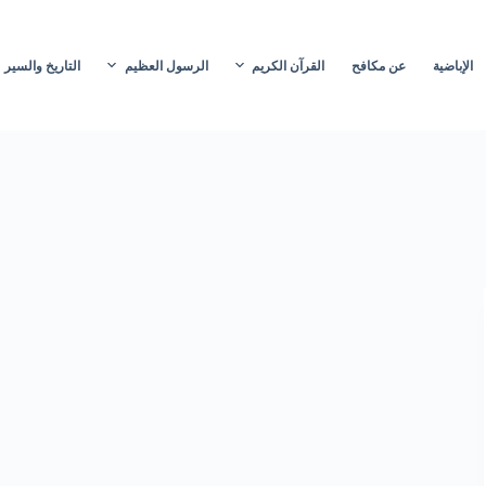
الإباضية
عن مكافح
القرآن الكريم
الرسول العظيم
التاريخ والسير