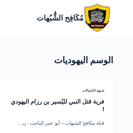
مُكَافِح الشُّبُهات
الوسم
اليهوديات
شبهة الاغتيالات
فرية قتل النبي لليُسير بن رزام اليهودي
!
قناة مكافح الشبهات – أبو عمر الباحث . ن…