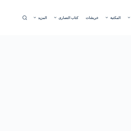
ا
ل
المكتبة
خربشات
كتاب النصارى
المزيد
ت
ج
ا
و
ز
إ
ل
ى
ا
ل
م
ح
ت
و
ى