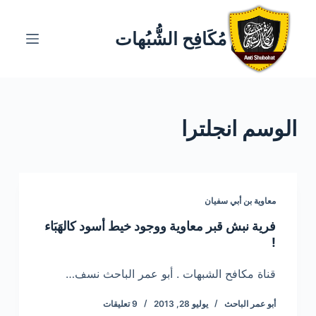
ا
ل
مُكَافِح الشُّبُهات
ت
ج
ا
و
الوسم
انجلترا
ز
إ
ل
ى
ا
معاوية بن أبي سفيان
ل
فرية نبش قبر معاوية ووجود خيط أسود كالهَبَاء
م
!
ح
ت
قناة مكافح الشبهات . أبو عمر الباحث نسف…
و
أبو عمر الباحث
يوليو 28, 2013
9 تعليقات
ى