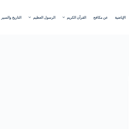
الإباضية
عن مكافح
القرآن الكريم
الرسول العظيم
التاريخ والسير