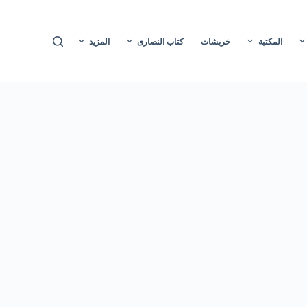
ا
ل
المكتبة
خربشات
كتاب النصارى
المزيد
ت
ج
ا
و
ز
إ
ل
ى
ا
ل
م
ح
ت
و
ى