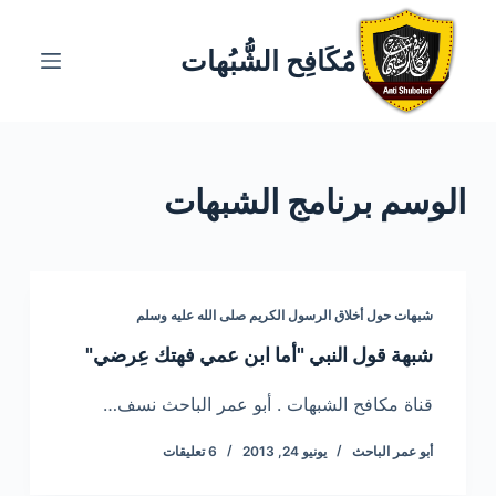
ا
ل
مُكَافِح الشُّبُهات
ت
ج
ا
و
الوسم
برنامج الشبهات
ز
إ
ل
ى
ا
شبهات حول أخلاق الرسول الكريم صلى الله عليه وسلم
ل
شبهة قول النبي "أما ابن عمي فهتك عِرضي"
م
ح
قناة مكافح الشبهات . أبو عمر الباحث نسف…
ت
أبو عمر الباحث
يونيو 24, 2013
6 تعليقات
و
ى