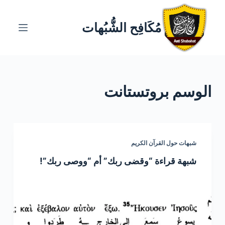
ا
ل
مُكَافِح الشُّبُهات
ت
ج
ا
و
الوسم
بروتستانت
ز
إ
ل
ى
ا
شبهات حول القرآن الكريم
ل
شبهة قراءة “وقضى ربك” أم “ووصى ربك”!
م
ح
ت
و
ى