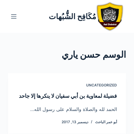
ا
ل
مُكَافِح الشُّبُهات
ت
ج
ا
و
الوسم
حسن ياري
ز
إ
ل
ى
ا
UNCATEGORIZED
ل
فضيلة لمعاوية بن أبي سفيان لا ينكرها إلا جاحد
م
ح
الحمد لله والصلاة والسلام على رسول الله…
ت
أبو عمر الباحث
ديسمبر 13, 2017
و
ى