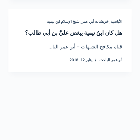
الأباضية
,
خربشات أبي عمر
,
شيخ الإسلام ابن تيمية
هل كان ابنُ تيمية يبغض عليَّ بن أبي طالب؟
قناة مكافح الشبهات – أبو عمر البا…
أبو عمر الباحث
يناير 12, 2018