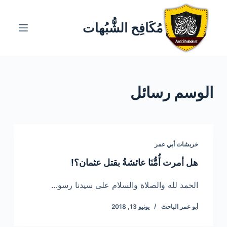
ا
ل
مُكَافِح الشُّبُهات
ت
ج
ا
و
الوسم
رسائل
ز
إ
ل
ى
ا
خربشات أبي عمر
ل
هل أمرت أُمُّنَا عائشةُ بقتل عثمان؟!
م
ح
الحمد لله والصلاة والسلام على سيدنا رسو…
ت
أبو عمر الباحث
يونيو 13, 2018
و
ى