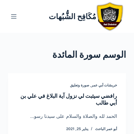
ا
ل
مُكَافِح الشُّبُهات
ت
ج
ا
و
الوسم
سورة المائدة
ز
إ
ل
ى
ا
خربشات أبي عمر
,
صورة وتعليق
ل
رافضي سيثبت لي نزول آية البلاغ في علي بن
م
أبي طالب
ح
ت
الحمد لله والصلاة والسلام على سيدنا رسو…
و
أبو عمر الباحث
يناير 25, 2021
ى