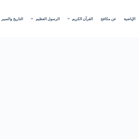
الإباضية
عن مكافح
القرآن الكريم
الرسول العظيم
التاريخ والسير