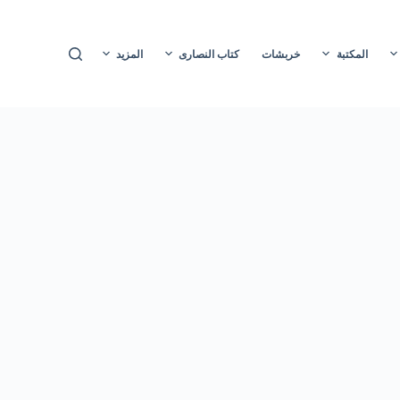
ا
ل
المكتبة
خربشات
كتاب النصارى
المزيد
ت
ج
ا
و
ز
إ
ل
ى
ا
ل
م
ح
ت
و
ى