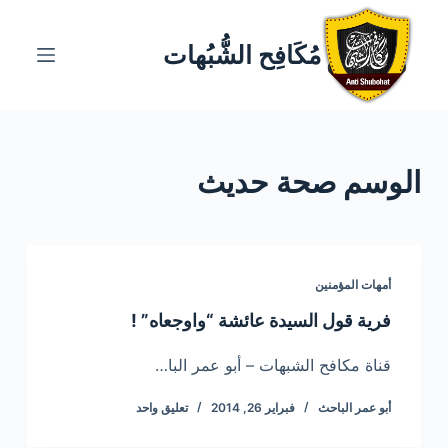
ا
ل
مُكَافِح الشُّبُهات
ت
ج
ا
و
الوسم
صحة حديث
ز
إ
ل
ى
ا
أمهات المؤمنين
ل
فرية قول السيدة عائشة “واوجعاه” !
م
ح
قناة مكافح الشبهات – أبو عمر البا…
ت
أبو عمر الباحث
فبراير 26, 2014
تعليق واحد
و
ى