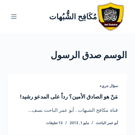
ا
ل
مُكَافِح الشُّبُهات
ت
ج
ا
و
الوسم
صدق الرسول
ز
إ
ل
ى
ا
سؤال جريء
ل
مَنْ هو الصادق الأمين؟ رداً على المدعو رشيد!
م
ح
قناة مكافح الشبهات . أبو عمر الباحث نسف…
ت
أبو عمر الباحث
مايو 1, 2013
13 تعليقات
و
ى