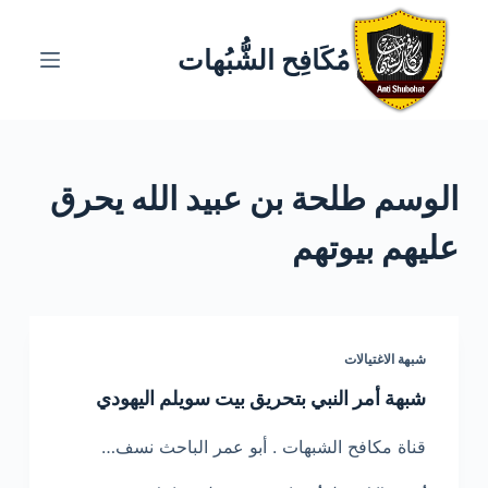
ا
ل
مُكَافِح الشُّبُهات
ت
ج
ا
و
الوسم
طلحة بن عبيد الله يحرق
ز
إ
عليهم بيوتهم
ل
ى
ا
ل
شبهة الاغتيالات
م
ح
شبهة أمر النبي بتحريق بيت سويلم اليهودي
ت
قناة مكافح الشبهات . أبو عمر الباحث نسف…
و
ى