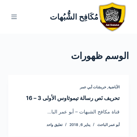
ا
ل
مُكَافِح الشُّبُهات
ت
ج
ا
و
الوسم
ظهورات
ز
إ
ل
ى
ا
الأباضية
,
خربشات أبي عمر
ل
تحريف نَص رسالة تيموثاوس الأولى 3 – 16
م
ح
قناة مكافح الشبهات – أبو عمر البا…
ت
أبو عمر الباحث
يناير 6, 2018
تعليق واحد
و
ى