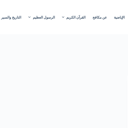
الإباضية
عن مكافح
القرآن الكريم
الرسول العظيم
التاريخ والسير