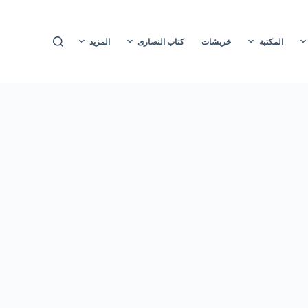
ا
ل
المكتبة
خربشات
كتاب النصارى
المزيد
ت
ج
ا
و
ز
إ
ل
ى
ا
ل
م
ح
ت
و
ى