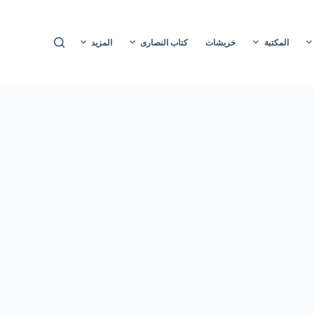
ا
ل
المكتبة
خربشات
كتاب النصارى
المزيد
ت
ج
ا
و
ز
إ
ل
ى
ا
ل
م
ح
ت
و
ى