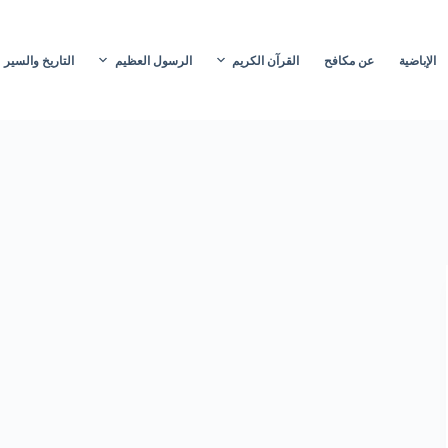
الإباضية
عن مكافح
القرآن الكريم
الرسول العظيم
التاريخ والسير