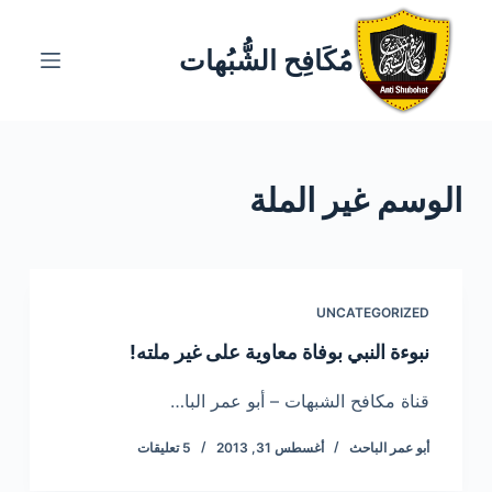
ا
ل
مُكَافِح الشُّبُهات
ت
ج
ا
و
الوسم
غير الملة
ز
إ
ل
ى
ا
UNCATEGORIZED
ل
نبوءة النبي بوفاة معاوية على غير ملته!
م
ح
قناة مكافح الشبهات – أبو عمر البا…
ت
أبو عمر الباحث
أغسطس 31, 2013
5 تعليقات
و
ى