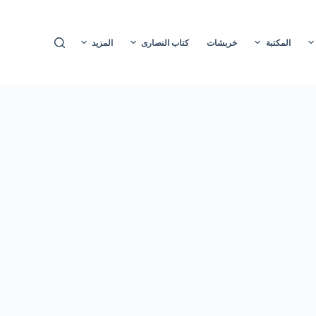
ا
ل
المكتبة
خربشات
كتاب النصارى
المزيد
ت
ج
ا
و
ز
إ
ل
ى
ا
ل
م
ح
ت
و
ى