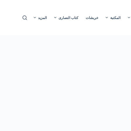
ا
ل
المكتبة
خربشات
كتاب النصارى
المزيد
ت
ج
ا
و
ز
إ
ل
ى
ا
ل
م
ح
ت
و
ى