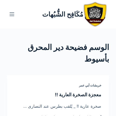
ا
ل
مُكَافِح الشُّبُهات
ت
ج
ا
و
الوسم
فضيحة دير المحرق
ز
إ
بأسيوط
ل
ى
ا
ل
خربشات أبي عمر
م
ح
معجزة الصخرة العارية !!
ت
صخرة عارية !! _ يُلقب بطرس عند النصارى …
و
ى